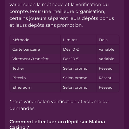
varier selon la méthode et la vérification du
compte. Pour une meilleure organisation,
certains joueurs séparent leurs dépôts bonus
et leurs dépôts sans promotion.
Méthode
Limites
Frais
Dé
Carte bancaire
Dès 10 €
Variable
In
Virement / transfert
Dès 10 €
Variable
1–3
Tether
Selon promo
Réseau
Ra
Bitcoin
Selon promo
Réseau
Ra
Ethereum
Selon promo
Réseau
Ra
*Peut varier selon vérification et volume de
demandes.
Comment effectuer un dépôt sur Malina
Casino ?