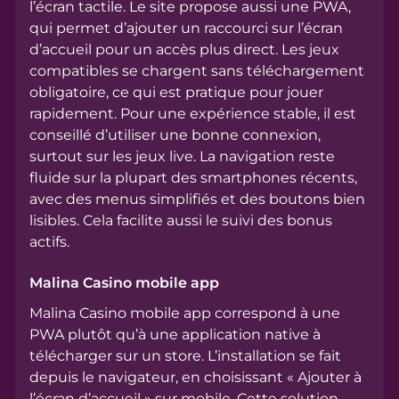
l’écran tactile. Le site propose aussi une PWA,
qui permet d’ajouter un raccourci sur l’écran
d’accueil pour un accès plus direct. Les jeux
compatibles se chargent sans téléchargement
obligatoire, ce qui est pratique pour jouer
rapidement. Pour une expérience stable, il est
conseillé d’utiliser une bonne connexion,
surtout sur les jeux live. La navigation reste
fluide sur la plupart des smartphones récents,
avec des menus simplifiés et des boutons bien
lisibles. Cela facilite aussi le suivi des bonus
actifs.
Malina Casino mobile app
Malina Casino mobile app correspond à une
PWA plutôt qu’à une application native à
télécharger sur un store. L’installation se fait
depuis le navigateur, en choisissant « Ajouter à
l’écran d’accueil » sur mobile. Cette solution