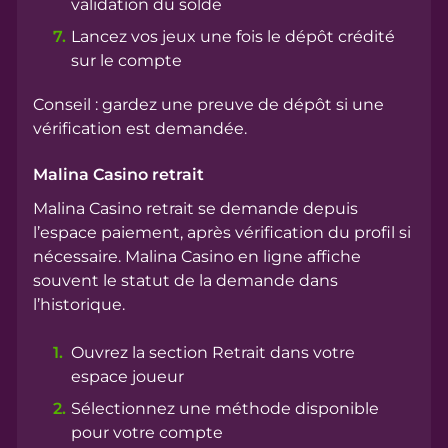
validation du solde
Lancez vos jeux une fois le dépôt crédité
sur le compte
Conseil : gardez une preuve de dépôt si une
vérification est demandée.
Malina Casino retrait
Malina Casino retrait se demande depuis
l’espace paiement, après vérification du profil si
nécessaire. Malina Casino en ligne affiche
souvent le statut de la demande dans
l’historique.
Ouvrez la section Retrait dans votre
espace joueur
Sélectionnez une méthode disponible
pour votre compte