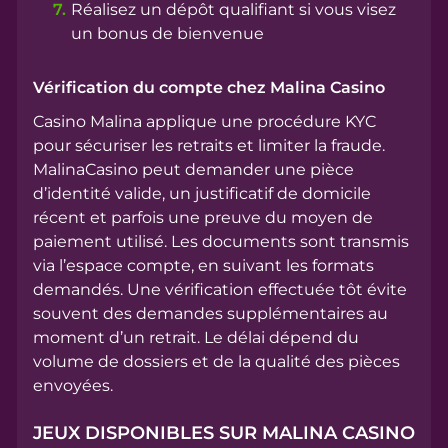
Réalisez un dépôt qualifiant si vous visez
un bonus de bienvenue
Vérification du compte chez Malina Casino
Casino Malina applique une procédure KYC
pour sécuriser les retraits et limiter la fraude.
MalinaCasino peut demander une pièce
d’identité valide, un justificatif de domicile
récent et parfois une preuve du moyen de
paiement utilisé. Les documents sont transmis
via l’espace compte, en suivant les formats
demandés. Une vérification effectuée tôt évite
souvent des demandes supplémentaires au
moment d’un retrait. Le délai dépend du
volume de dossiers et de la qualité des pièces
envoyées.
JEUX DISPONIBLES SUR MALINA CASINO