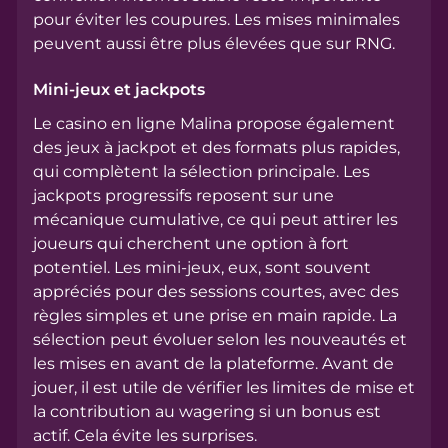
pour éviter les coupures. Les mises minimales
peuvent aussi être plus élevées que sur RNG.
Mini-jeux et jackpots
Le casino en ligne Malina propose également
des jeux à jackpot et des formats plus rapides,
qui complètent la sélection principale. Les
jackpots progressifs reposent sur une
mécanique cumulative, ce qui peut attirer les
joueurs qui cherchent une option à fort
potentiel. Les mini-jeux, eux, sont souvent
appréciés pour des sessions courtes, avec des
règles simples et une prise en main rapide. La
sélection peut évoluer selon les nouveautés et
les mises en avant de la plateforme. Avant de
jouer, il est utile de vérifier les limites de mise et
la contribution au wagering si un bonus est
actif. Cela évite les surprises.