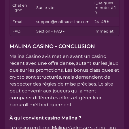
Quelques
Chat en
Sur le site
minutes à 1
ligne
h
Email
support@malinacasino.com
24–48 h
FAQ
Section « FAQ »
Immédiat
MALINA CASINO - CONCLUSION
Malina Casino avis met en avant un casino
récent avec une offre dense, autant sur les jeux
que sur les promotions. Les bonus classiques et
crypto sont structurés, mais demandent de
respecter des règles de mise précises. Le site
peut convenir aux joueurs qui aiment
comparer différentes offres et gérer leur
bankroll méthodiquement.
À qui convient casino Malina ?
Le casino en ligne Malina s’adresse surtout aux