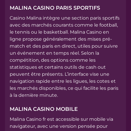
MALINA CASINO PARIS SPORTIFS
Casino Malina intègre une section paris sportifs
avec des marchés courants comme le football,
le tennis ou le basketball. Malina Casino en
ligne propose généralement des mises pré-
match et des paris en direct, utiles pour suivre
un événement en temps réel. Selon la
compétition, des options comme les
statistiques et certains outils de cash out
peuvent être présents. L’interface vise une
navigation rapide entre les ligues, les cotes et
les marchés disponibles, ce qui facilite les paris
à la dernière minute.
MALINA CASINO MOBILE
Malina Casino fr est accessible sur mobile via
navigateur, avec une version pensée pour