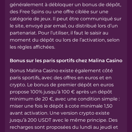
généralement à débloquer un bonus de dépôt,
des Free Spins ou une offre ciblée sur une
catégorie de jeux. Il peut être communiqué sur
le site, envoyé par email, ou distribué lors d’un
partenariat. Pour l’utiliser, il faut le saisir au
moment du dépôt ou lors de l’activation, selon
les règles affichées.
Bonus sur les paris sportifs chez Malina Casino
Bonus Malina Casino existe également côté
paris sportifs, avec des offres en euros et en
crypto. Le bonus de premier dépôt en euros
propose 100% jusqu’à 100 € après un dépôt
minimum de 20 €, avec une condition simple :
miser une fois le dépôt à cote minimale 1,50
avant activation. Une version crypto existe
jusqu’à 200 USDT avec le même principe. Des
recharges sont proposées du lundi au jeudi et