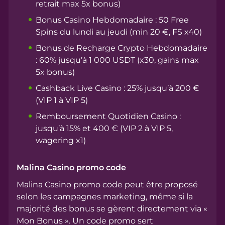
retrait max 5x bonus)
Bonus Casino Hebdomadaire : 50 Free
Spins du lundi au jeudi (min 20 €, FS x40)
Bonus de Recharge Crypto Hebdomadaire
: 60% jusqu’à 1 000 USDT (x30, gains max
5x bonus)
Cashback Live Casino : 25% jusqu’à 200 €
(VIP 1 à VIP 5)
Remboursement Quotidien Casino :
jusqu’à 15% et 400 € (VIP 2 à VIP 5,
wagering x1)
Malina Casino promo code
Malina Casino promo code peut être proposé
selon les campagnes marketing, même si la
majorité des bonus se gèrent directement via «
Mon Bonus ». Un code promo sert