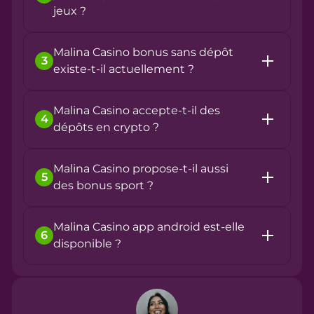
jeux ?
Malina Casino bonus sans dépôt
3
existe-t-il actuellement ?
Malina Casino accepte-t-il des
4
dépôts en crypto ?
Malina Casino propose-t-il aussi
5
des bonus sport ?
Malina Casino app android est-elle
6
disponible ?